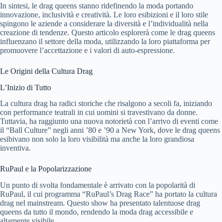
In sintesi, le drag queens stanno ridefinendo la moda portando
innovazione, inclusività e creatività. Le loro esibizioni e il loro stile
spingono le aziende a considerare la diversità e l’individualità nella
creazione di tendenze. Questo articolo esplorerà come le drag queens
influenzano il settore della moda, utilizzando la loro piattaforma per
promuovere l’accettazione e i valori di auto-espressione.
Le Origini della Cultura Drag
L’Inizio di Tutto
La cultura drag ha radici storiche che risalgono a secoli fa, iniziando
con performance teatrali in cui uomini si travestivano da donne.
Tuttavia, ha raggiunto una nuova notorietà con l’arrivo di eventi come
il “Ball Culture” negli anni ’80 e ’90 a New York, dove le drag queens
esibivano non solo la loro visibilità ma anche la loro grandiosa
inventiva.
RuPaul e la Popolarizzazione
Un punto di svolta fondamentale è arrivato con la popolarità di
RuPaul, il cui programma “RuPaul’s Drag Race” ha portato la cultura
drag nel mainstream. Questo show ha presentato talentuose drag
queens da tutto il mondo, rendendo la moda drag accessibile e
altamente visibile.