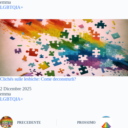
Autore
emma
In relazione a
LGBTQIA+
Clichés sulle lesbiche: Come deconstrurli?
Data
2 Dicembre 2025
Autore
emma
In relazione a
LGBTQIA+
PRECEDENTE
PROSSIMO