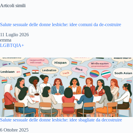
Articoli simili
Salute sessuale delle donne lesbiche: idee comuni da de-costruire
Data
11 Luglio 2026
Autore
emma
In relazione a
LGBTQIA+
Salute sessuale delle donne lesbiche: idee sbagliate da decostruire
Data
6 Ottobre 2025