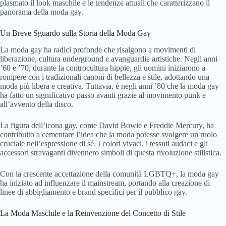
plasmato il look maschile e le tendenze attuali che caratterizzano il
panorama della moda gay.
Un Breve Sguardo sulla Storia della Moda Gay
La moda gay ha radici profonde che risalgono a movimenti di
liberazione, cultura underground e avanguardie artistiche. Negli anni
’60 e ’70, durante la controcultura hippie, gli uomini iniziarono a
rompere con i tradizionali canoni di bellezza e stile, adottando una
moda più libera e creativa. Tuttavia, è negli anni ’80 che la moda gay
ha fatto un significativo passo avanti grazie al movimento punk e
all’avvento della disco.
La figura dell’icona gay, come David Bowie e Freddie Mercury, ha
contribuito a cementare l’idea che la moda potesse svolgere un ruolo
cruciale nell’espressione di sé. I colori vivaci, i tessuti audaci e gli
accessori stravaganti divennero simboli di questa rivoluzione stilistica.
Con la crescente accettazione della comunità LGBTQ+, la moda gay
ha iniziato ad influenzare il mainstream, portando alla creazione di
linee di abbigliamento e brand specifici per il pubblico gay.
La Moda Maschile e la Reinvenzione del Concetto di Stile