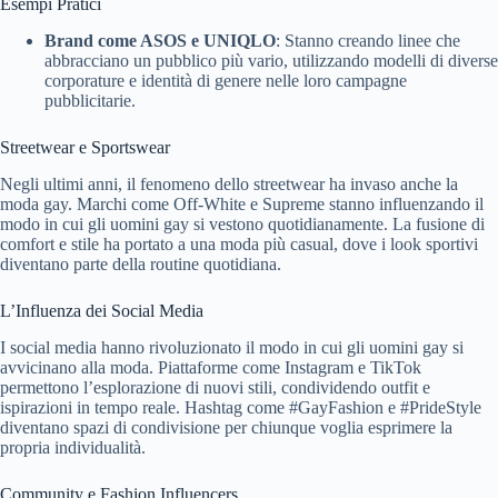
Esempi Pratici
Brand come ASOS e UNIQLO
: Stanno creando linee che
abbracciano un pubblico più vario, utilizzando modelli di diverse
corporature e identità di genere nelle loro campagne
pubblicitarie.
Streetwear e Sportswear
Negli ultimi anni, il fenomeno dello streetwear ha invaso anche la
moda gay. Marchi come Off-White e Supreme stanno influenzando il
modo in cui gli uomini gay si vestono quotidianamente. La fusione di
comfort e stile ha portato a una moda più casual, dove i look sportivi
diventano parte della routine quotidiana.
L’Influenza dei Social Media
I social media hanno rivoluzionato il modo in cui gli uomini gay si
avvicinano alla moda. Piattaforme come Instagram e TikTok
permettono l’esplorazione di nuovi stili, condividendo outfit e
ispirazioni in tempo reale. Hashtag come #GayFashion e #PrideStyle
diventano spazi di condivisione per chiunque voglia esprimere la
propria individualità.
Community e Fashion Influencers