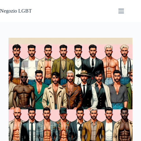
Salta
al
Negozio LGBT
contenuto