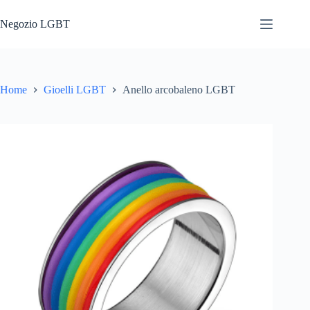
Salta
al
Negozio LGBT
contenuto
Home
Gioelli LGBT
Anello arcobaleno LGBT