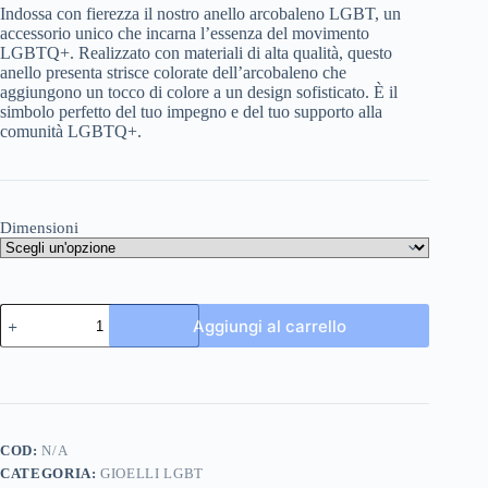
Indossa con fierezza il nostro anello arcobaleno LGBT, un
accessorio unico che incarna l’essenza del movimento
LGBTQ+. Realizzato con materiali di alta qualità, questo
anello presenta strisce colorate dell’arcobaleno che
aggiungono un tocco di colore a un design sofisticato. È il
simbolo perfetto del tuo impegno e del tuo supporto alla
comunità LGBTQ+.
Dimensioni
Anello
Aggiungi al carrello
arcobaleno
LGBT
quantità
COD:
N/A
CATEGORIA:
GIOELLI LGBT