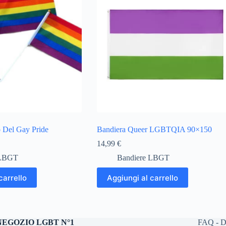
 Del Gay Pride
Bandiera Queer LGBTQIA 90×150
14,99
€
 LBGT
Bandiere LBGT
carrello
Aggiungi al carrello
NEGOZIO LGBT N°1
FAQ - D