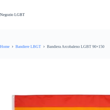
Salta
al
contenuto
Negozio LGBT
Home
Bandiere LBGT
Bandiera Arcobaleno LGBT 90×150