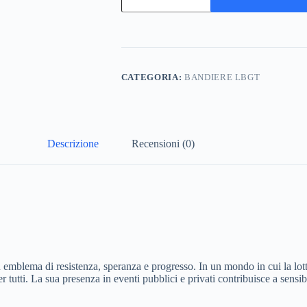
LGBT
90×150
quantità
CATEGORIA:
BANDIERE LBGT
Descrizione
Recensioni (0)
n emblema di resistenza, speranza e progresso. In un mondo in cui la lo
r tutti. La sua presenza in eventi pubblici e privati contribuisce a sen