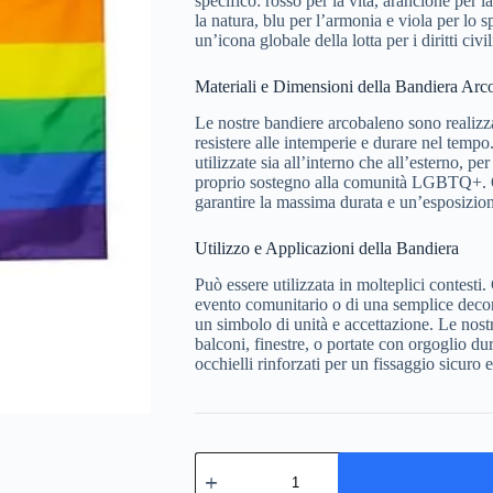
specifico: rosso per la vita, arancione per l
la natura, blu per l’armonia e viola per lo s
un’icona globale della lotta per i diritti civi
Materiali e Dimensioni della Bandiera Arc
Le nostre bandiere arcobaleno sono realizzat
resistere alle intemperie e durare nel tempo
utilizzate sia all’interno che all’esterno, p
proprio sostegno alla comunità LGBTQ+. O
garantire la massima durata e un’esposizion
Utilizzo e Applicazioni della Bandiera
Può essere utilizzata in molteplici contesti. 
evento comunitario o di una semplice decor
un simbolo di unità e accettazione. Le nos
balconi, finestre, o portate con orgoglio du
occhielli rinforzati per un fissaggio sicuro e
Bandiera
Arcobaleno