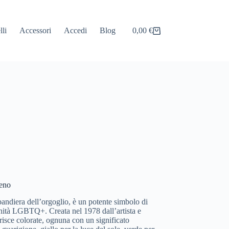
lli
Accessori
Accedi
Blog
0,00
€
Carrello
leno
ndiera dell’orgoglio, è un potente simbolo di
unità LGBTQ+. Creata nel 1978 dall’artista e
trisce colorate, ognuna con un significato