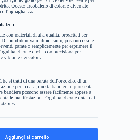
a guarigione, giallo per la luce del sole, verde per
pirito. Questo arcobaleno di colori è diventato
li e l’uguaglianza.
obaleno
e con materiali di alta qualità, progettati per
. Disponibili in varie dimensioni, possono essere
er eventi, parate o semplicemente per esprimere il
gni bandiera è cucita con precisione per
e vibrante dei colori.
Che si tratti di una parata dell’orgoglio, di un
azione per la casa, questa bandiera rappresenta
tre bandiere possono essere facilmente appese a
rante le manifestazioni. Ogni bandiera è dotata di
 stabile.
Aggiungi al carrello