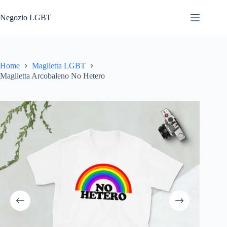
Salta
al
Negozio LGBT
contenuto
Home
Maglietta LGBT
Maglietta Arcobaleno No Hetero