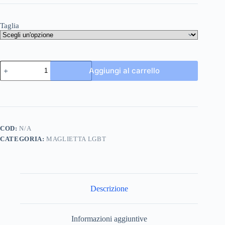
Taglia
Maglietta
Aggiungi al carrello
Love
Cuore
Arcobaleno
quantità
COD:
N/A
CATEGORIA:
MAGLIETTA LGBT
Descrizione
Informazioni aggiuntive