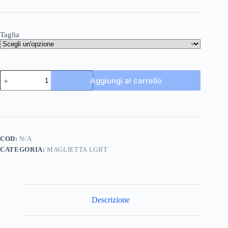
Taglia
Maglietta
Aggiungi al carrello
Queer
Amore
quantità
COD:
N/A
CATEGORIA:
MAGLIETTA LGBT
Descrizione