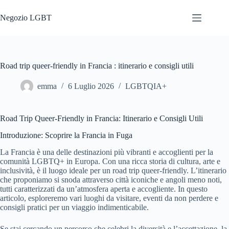
Salta
al
Negozio LGBT
contenuto
Road trip queer-friendly in Francia : itinerario e consigli utili
emma
6 Luglio 2026
LGBTQIA+
Road Trip Queer-Friendly in Francia: Itinerario e Consigli Utili
Introduzione: Scoprire la Francia in Fuga
La Francia è una delle destinazioni più vibranti e accoglienti per la
comunità LGBTQ+ in Europa. Con una ricca storia di cultura, arte e
inclusività, è il luogo ideale per un road trip queer-friendly. L’itinerario
che proponiamo si snoda attraverso città iconiche e angoli meno noti,
tutti caratterizzati da un’atmosfera aperta e accogliente. In questo
articolo, esploreremo vari luoghi da visitare, eventi da non perdere e
consigli pratici per un viaggio indimenticabile.
Se stai cercando un percorso che celebri la diversità e l’accettazione, la