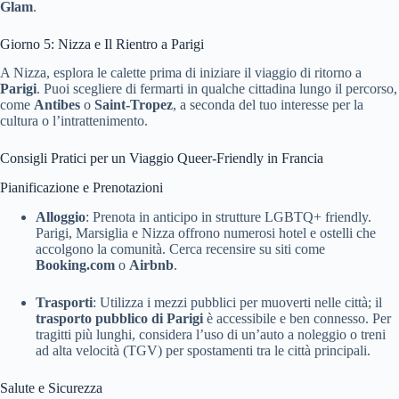
Glam
.
Giorno 5: Nizza e Il Rientro a Parigi
A Nizza, esplora le calette prima di iniziare il viaggio di ritorno a
Parigi
. Puoi scegliere di fermarti in qualche cittadina lungo il percorso,
come
Antibes
o
Saint-Tropez
, a seconda del tuo interesse per la
cultura o l’intrattenimento.
Consigli Pratici per un Viaggio Queer-Friendly in Francia
Pianificazione e Prenotazioni
Alloggio
: Prenota in anticipo in strutture LGBTQ+ friendly.
Parigi, Marsiglia e Nizza offrono numerosi hotel e ostelli che
accolgono la comunità. Cerca recensire su siti come
Booking.com
o
Airbnb
.
Trasporti
: Utilizza i mezzi pubblici per muoverti nelle città; il
trasporto pubblico di Parigi
è accessibile e ben connesso. Per
tragitti più lunghi, considera l’uso di un’auto a noleggio o treni
ad alta velocità (TGV) per spostamenti tra le città principali.
Salute e Sicurezza