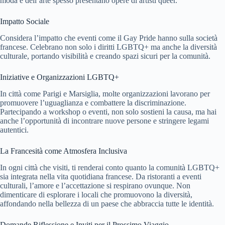
moda e dell’arte spesso presentano opere di artisti queer.
Impatto Sociale
Considera l’impatto che eventi come il Gay Pride hanno sulla società
francese. Celebrano non solo i diritti LGBTQ+ ma anche la diversità
culturale, portando visibilità e creando spazi sicuri per la comunità.
Iniziative e Organizzazioni LGBTQ+
In città come Parigi e Marsiglia, molte organizzazioni lavorano per
promuovere l’uguaglianza e combattere la discriminazione.
Partecipando a workshop o eventi, non solo sostieni la causa, ma hai
anche l’opportunità di incontrare nuove persone e stringere legami
autentici.
La Francesità come Atmosfera Inclusiva
In ogni città che visiti, ti renderai conto quanto la comunità LGBTQ+
sia integrata nella vita quotidiana francese. Da ristoranti a eventi
culturali, l’amore e l’accettazione si respirano ovunque. Non
dimenticare di esplorare i locali che promuovono la diversità,
affondando nella bellezza di un paese che abbraccia tutte le identità.
Domande Riflessione e Inviti per il Prossimo Viaggio