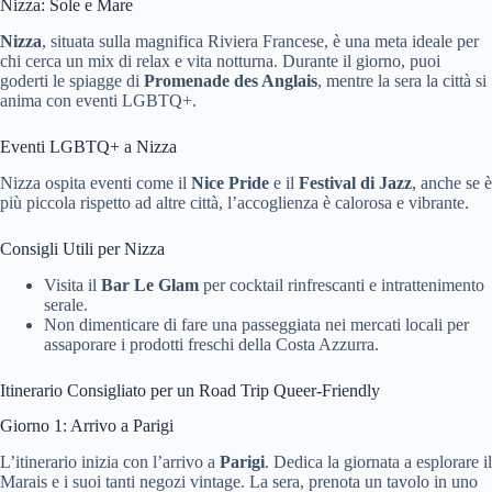
Nizza: Sole e Mare
Nizza
, situata sulla magnifica Riviera Francese, è una meta ideale per
chi cerca un mix di relax e vita notturna. Durante il giorno, puoi
goderti le spiagge di
Promenade des Anglais
, mentre la sera la città si
anima con eventi LGBTQ+.
Eventi LGBTQ+ a Nizza
Nizza ospita eventi come il
Nice Pride
e il
Festival di Jazz
, anche se è
più piccola rispetto ad altre città, l’accoglienza è calorosa e vibrante.
Consigli Utili per Nizza
Visita il
Bar Le Glam
per cocktail rinfrescanti e intrattenimento
serale.
Non dimenticare di fare una passeggiata nei mercati locali per
assaporare i prodotti freschi della Costa Azzurra.
Itinerario Consigliato per un Road Trip Queer-Friendly
Giorno 1: Arrivo a Parigi
L’itinerario inizia con l’arrivo a
Parigi
. Dedica la giornata a esplorare il
Marais e i suoi tanti negozi vintage. La sera, prenota un tavolo in uno