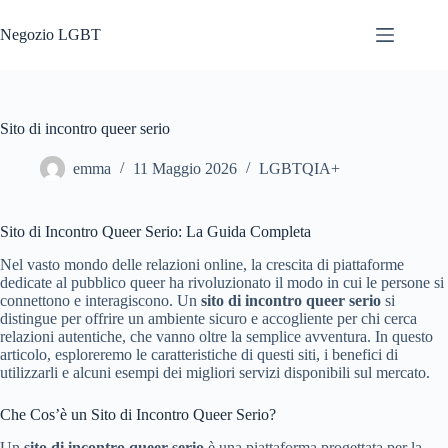
Salta
al
Negozio LGBT
contenuto
Sito di incontro queer serio
emma
11 Maggio 2026
LGBTQIA+
Sito di Incontro Queer Serio: La Guida Completa
Nel vasto mondo delle relazioni online, la crescita di piattaforme
dedicate al pubblico queer ha rivoluzionato il modo in cui le persone si
connettono e interagiscono. Un
sito di incontro queer serio
si
distingue per offrire un ambiente sicuro e accogliente per chi cerca
relazioni autentiche, che vanno oltre la semplice avventura. In questo
articolo, esploreremo le caratteristiche di questi siti, i benefici di
utilizzarli e alcuni esempi dei migliori servizi disponibili sul mercato.
Che Cos’è un Sito di Incontro Queer Serio?
Un
sito di incontro queer serio
è una piattaforma progettata per la