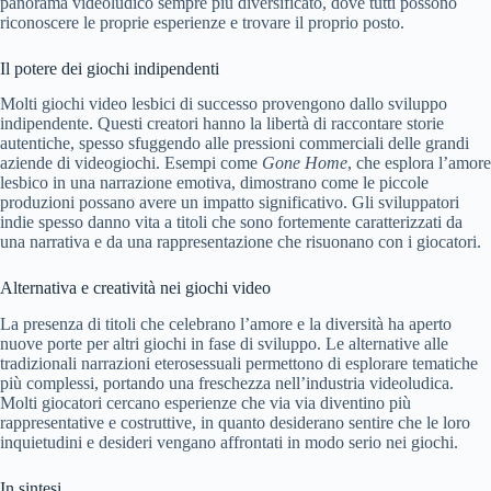
panorama videoludico sempre più diversificato, dove tutti possono
riconoscere le proprie esperienze e trovare il proprio posto.
Il potere dei giochi indipendenti
Molti giochi video lesbici di successo provengono dallo sviluppo
indipendente. Questi creatori hanno la libertà di raccontare storie
autentiche, spesso sfuggendo alle pressioni commerciali delle grandi
aziende di videogiochi. Esempi come
Gone Home
, che esplora l’amore
lesbico in una narrazione emotiva, dimostrano come le piccole
produzioni possano avere un impatto significativo. Gli sviluppatori
indie spesso danno vita a titoli che sono fortemente caratterizzati da
una narrativa e da una rappresentazione che risuonano con i giocatori.
Alternativa e creatività nei giochi video
La presenza di titoli che celebrano l’amore e la diversità ha aperto
nuove porte per altri giochi in fase di sviluppo. Le alternative alle
tradizionali narrazioni eterosessuali permettono di esplorare tematiche
più complessi, portando una freschezza nell’industria videoludica.
Molti giocatori cercano esperienze che via via diventino più
rappresentative e costruttive, in quanto desiderano sentire che le loro
inquietudini e desideri vengano affrontati in modo serio nei giochi.
In sintesi