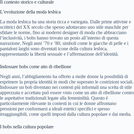
Il contesto storico e culturale
L’evoluzione della moda lesbica
La moda lesbica ha una storia ricca e variegata. Dalle prime attiviste e
scrittrici del XX secolo che spesso adottavano uno stile maschile per
sfidare le norme, fino ai moderni designer di moda che abbracciano
l’inclusività, i bobs hanno trovato un posto all’interno di questa
narrazione. Negli anni ’70 e ’80, simboli come le giacche di pelle e i
pantaloni larghi sono diventati icone della cultura lesbica,
rappresentando la libertà sessuale e l’affermazione dell’identità.
Indossare bobs come atto di ribellione
Negli anni, l’abbigliamento ha offerto a molte donne la possibilità di
esprimere la propria identità in modi che superano le costrizioni sociali.
Indossare un bob diventato nei contesti più informali una scelta di stile
apprezzata e accettata può essere visto come un atto di ribellione contro
le aspettative tradizionali legate alla femminilità. Questo è
particolarmente rilevante in contesti in cui le donne affrontano
pressioni per conformarsi a ideali estetici specifici e spesso
irraggiungibili, come quelli imposti dalla cultura popolare e dai media.
I bobs nella cultura popolare