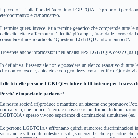
Il piccolo “+” alla fine dell’acronimo LGBTQIA+ è proprio lì per ricono
eteronormativo e cisnormativo.
Il termine queer, invece, è un termine generico che comprende tutte le m
delle etichette e affermare un’identità più ampia, fuori dalle norme della
consultare il nostro articolo “Questioni LGBTQI+: informiamoci!”.
Troverete anche informazioni nell’analisi FPS LGBTQIA cosa? Quali paro
In definitiva, l’essenziale non è possedere un elenco esaustivo di tutte 
che non conoscete, chiedetele con gentilezza cosa significa. Questo vi e
I diritti delle persone LGBTQI+: tutte e tutti insieme per la stessa l
Perché è importante parlarne?
La nostra società (ri)produce e mantiene un sistema che promuove l’eter
normatività, che induce l’etero- e il cis-sessismo, forme di dominazi
LGBTQIA+ spesso vivono esperienze di dominazioni simultanee (es.: esse
Le persone LGBTQIA+ affrontano quindi numerose discriminazioni in tutt
sono anche vittime di molestie, insulti, violenze fisiche e psicologiche