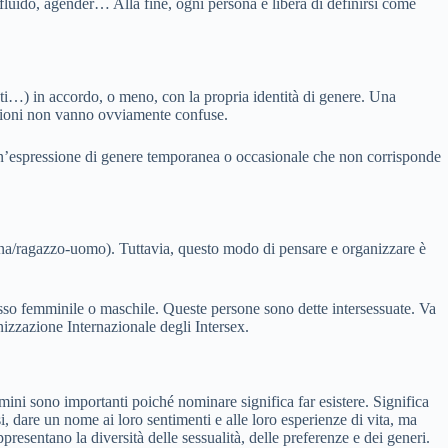
 fluido, agender… Alla fine, ogni persona è libera di definirsi come
nti…) in accordo, o meno, con la propria identità di genere. Una
nsioni non vanno ovviamente confuse.
un’espressione di genere temporanea o occasionale che non corrisponde
onna/ragazzo-uomo). Tuttavia, questo modo di pensare e organizzare è
esso femminile o maschile. Queste persone sono dette intersessuate. Va
nizzazione Internazionale degli Intersex.
ni sono importanti poiché nominare significa far esistere. Significa
si, dare un nome ai loro sentimenti e alle loro esperienze di vita, ma
appresentano la diversità delle sessualità, delle preferenze e dei generi.