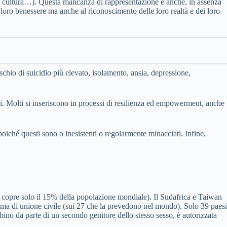
lla cultura…). Questa mancanza di rappresentazione è anche, in assenza
l loro benessere ma anche al riconoscimento delle loro realtà e dei loro
chio di suicidio più elevato, isolamento, ansia, depressione,
. Molti si inseriscono in processi di resilienza ed empowerment, anche
poiché questi sono o inesistenti o regolarmente minacciati. Infine,
e copre solo il 15% della popolazione mondiale). Il Sudafrica e Taiwan
forma di unione civile (sui 27 che la prevedono nel mondo). Solo 39 paesi
bino da parte di un secondo genitore dello stesso sesso, è autorizzata