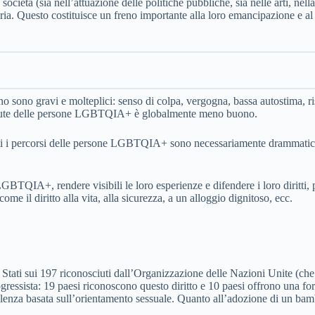
cietà (sia nell’attuazione delle politiche pubbliche, sia nelle arti, ne
itaria. Questo costituisce un freno importante alla loro emancipazione e a
o sono gravi e molteplici: senso di colpa, vergogna, bassa autostima, ris
 salute delle persone LGBTQIA+ è globalmente meno buono.
tutti i percorsi delle persone LGBTQIA+ sono necessariamente drammatici
GBTQIA+, rendere visibili le loro esperienze e difendere i loro diritti, 
me il diritto alla vita, alla sicurezza, a un alloggio dignitoso, ecc.
7 Stati sui 197 riconosciuti dall’Organizzazione delle Nazioni Unite (ch
rogressista: 19 paesi riconoscono questo diritto e 10 paesi offrono una 
violenza basata sull’orientamento sessuale. Quanto all’adozione di un bam