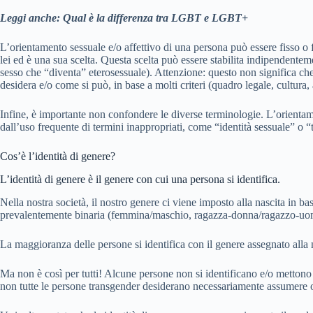
Leggi anche: Qual è la differenza tra LGBT e LGBT+
L’orientamento sessuale e/o affettivo di una persona può essere fisso o f
lei ed è una sua scelta. Questa scelta può essere stabilita indipendente
sesso che “diventa” eterosessuale). Attenzione: questo non significa che 
desidera e/o come si può, in base a molti criteri (quadro legale, cultura
Infine, è importante non confondere le diverse terminologie. L’orientam
dall’uso frequente di termini inappropriati, come “identità sessuale” o “
Cos’è l’identità di genere?
L’identità di genere è il genere con cui una persona si identifica.
Nella nostra società, il nostro genere ci viene imposto alla nascita in 
prevalentemente binaria (femmina/maschio, ragazza-donna/ragazzo-uo
La maggioranza delle persone si identifica con il genere assegnato alla
Ma non è così per tutti! Alcune persone non si identificano e/o mettono 
non tutte le persone transgender desiderano necessariamente assumere or