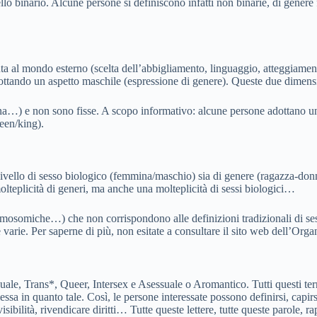
lo binario. Alcune persone si definiscono infatti non binarie, di genere
enta al mondo esterno (scelta dell’abbigliamento, linguaggio, atteggiame
adottando un aspetto maschile (espressione di genere). Queste due dime
ina…) e non sono fisse. A scopo informativo: alcune persone adottano 
een/king).
 livello di sesso biologico (femmina/maschio) sia di genere (ragazza-d
olteplicità di generi, ma anche una molteplicità di sessi biologici…
 cromosomiche…) che non corrispondono alle definizioni tradizionali di s
varie. Per saperne di più, non esitate a consultare il sito web dell’Orga
, Trans*, Queer, Intersex e Asessuale o Aromantico. Tutti questi termi
lessa in quanto tale. Così, le persone interessate possono definirsi, capir
isibilità, rivendicare diritti… Tutte queste lettere, tutte queste parole, r