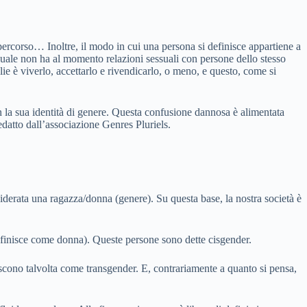
 percorso… Inoltre, il modo in cui una persona si definisce appartiene a
ssuale non ha al momento relazioni sessuali con persone dello stesso
lie è viverlo, accettarlo e rivendicarlo, o meno, e questo, come si
n la sua identità di genere. Questa confusione dannosa è alimentata
redatto dall’associazione Genres Pluriels.
siderata una ragazza/donna (genere). Su questa base, la nostra società è
definisce come donna). Queste persone sono dette cisgender.
iscono talvolta come transgender. E, contrariamente a quanto si pensa,