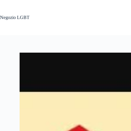
Salta
al
contenuto
Negozio LGBT