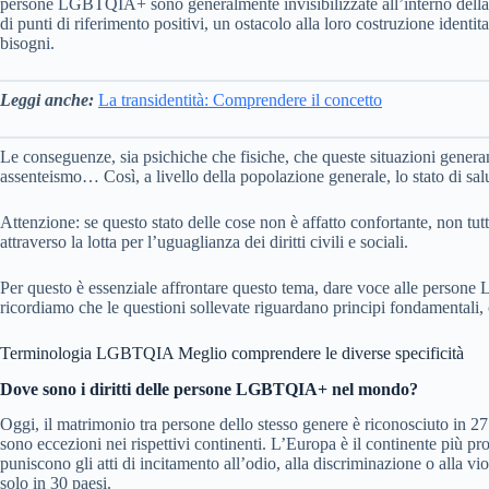
persone LGBTQIA+ sono generalmente invisibilizzate all’interno della so
di punti di riferimento positivi, un ostacolo alla loro costruzione ident
bisogni.
Leggi anche:
La transidentità: Comprendere il concetto
Le conseguenze, sia psichiche che fisiche, che queste situazioni generan
assenteismo… Così, a livello della popolazione generale, lo stato di
Attenzione: se questo stato delle cose non è affatto confortante, non 
attraverso la lotta per l’uguaglianza dei diritti civili e sociali.
Per questo è essenziale affrontare questo tema, dare voce alle persone L
ricordiamo che le questioni sollevate riguardano principi fondamentali, co
Terminologia LGBTQIA Meglio comprendere le diverse specificità
Dove sono i diritti delle persone LGBTQIA+ nel mondo?
Oggi, il matrimonio tra persone dello stesso genere è riconosciuto in 2
sono eccezioni nei rispettivi continenti. L’Europa è il continente più p
puniscono gli atti di incitamento all’odio, alla discriminazione o alla 
solo in 30 paesi.