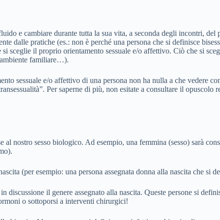
luido e cambiare durante tutta la sua vita, a seconda degli incontri, del
mente dalle pratiche (es.: non è perché una persona che si definisce bise
si sceglie il proprio orientamento sessuale e/o affettivo. Ciò che si sceg
, ambiente familiare…).
ento sessuale e/o affettivo di una persona non ha nulla a che vedere co
transessualità”. Per saperne di più, non esitate a consultare il opuscolo 
base al nostro sesso biologico. Ad esempio, una femmina (sesso) sarà con
mo).
 nascita (per esempio: una persona assegnata donna alla nascita che si 
in discussione il genere assegnato alla nascita. Queste persone si defin
moni o sottoporsi a interventi chirurgici!