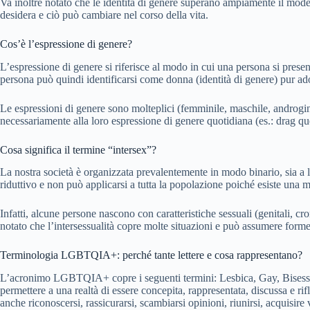
Va inoltre notato che le identità di genere superano ampiamente il model
desidera e ciò può cambiare nel corso della vita.
Cos’è l’espressione di genere?
L’espressione di genere si riferisce al modo in cui una persona si pres
persona può quindi identificarsi come donna (identità di genere) pur 
Le espressioni di genere sono molteplici (femminile, maschile, androg
necessariamente alla loro espressione di genere quotidiana (es.: drag qu
Cosa significa il termine “intersex”?
La nostra società è organizzata prevalentemente in modo binario, sia a
riduttivo e non può applicarsi a tutta la popolazione poiché esiste una m
Infatti, alcune persone nascono con caratteristiche sessuali (genitali,
notato che l’intersessualità copre molte situazioni e può assumere forme 
Terminologia LGBTQIA+: perché tante lettere e cosa rappresentano?
L’acronimo LGBTQIA+ copre i seguenti termini: Lesbica, Gay, Bisessuale
permettere a una realtà di essere concepita, rappresentata, discussa e rif
anche riconoscersi, rassicurarsi, scambiarsi opinioni, riunirsi, acquisire v