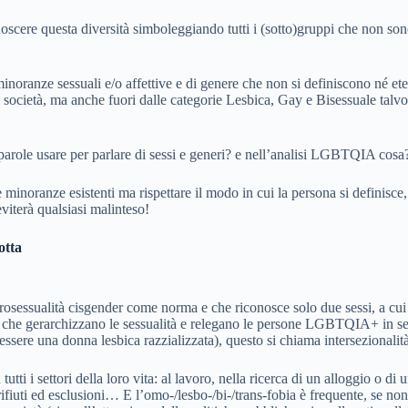
scere questa diversità simboleggiando tutti i (sotto)gruppi che non son
inoranze sessuali e/o affettive e di genere che non si definiscono né ete
 società, ma anche fuori dalle categorie Lesbica, Gay e Bisessuale talvolt
le usare per parlare di sessi e generi? e nell’analisi LGBTQIA cosa? Qu
le minoranze esistenti ma rispettare il modo in cui la persona si definis
viterà qualsiasi malinteso!
otta
osessualità cisgender come norma e che riconosce solo due sessi, a cui i
one che gerarchizzano le sessualità e relegano le persone LGBTQIA+ in 
re una donna lesbica razzializzata), questo si chiama intersezionalità
i i settori della loro vita: al lavoro, nella ricerca di un alloggio o 
, rifiuti ed esclusioni… E l’omo-/lesbo-/bi-/trans-fobia è frequente, se 