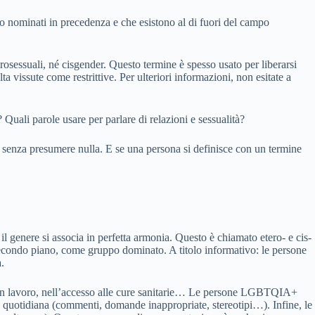
o nominati in precedenza e che esistono al di fuori del campo
rosessuali, né cisgender. Questo termine è spesso usato per liberarsi
a vissute come restrittive. Per ulteriori informazioni, non esitate a
ali parole usare per parlare di relazioni e sessualità?
ce, senza presumere nulla. E se una persona si definisce con un termine
l genere si associa in perfetta armonia. Questo è chiamato etero- e cis-
secondo piano, come gruppo dominato. A titolo informativo: le persone
.
di un lavoro, nell’accesso alle cure sanitarie… Le persone LGBTQIA+
non quotidiana (commenti, domande inappropriate, stereotipi…). Infine, le